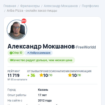
Главная
Фрилансеры
Александр Мокшанов
Портфолио
Ariba Pizza - онлайн заказ пиццы
Александр Мокшанов
›
FreeWorldd
Сбер ID
Нейросаммари
Качество радует дольше, чем низкая цена
РЕЙТИНГ
ОТЗЫВЫ
ПРОФЕССИОНАЛИЗМ
КОММУНИКАЦИЯ
11 719
36
10
10
/10
/10
№ 85 в каталоге
Город
Казань
Опыт работы
17 лет
На сайте с
2012 года