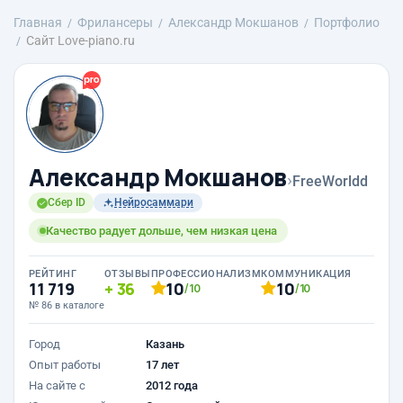
Главная
Фрилансеры
Александр Мокшанов
Портфолио
Сайт Love-piano.ru
Александр Мокшанов
›
FreeWorldd
Сбер ID
Нейросаммари
Качество радует дольше, чем низкая цена
РЕЙТИНГ
ОТЗЫВЫ
ПРОФЕССИОНАЛИЗМ
КОММУНИКАЦИЯ
11 719
36
10
10
/10
/10
№ 86 в каталоге
Город
Казань
Опыт работы
17 лет
На сайте с
2012 года