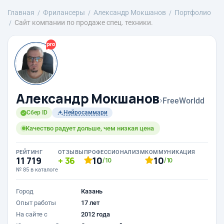
Главная
Фрилансеры
Александр Мокшанов
Портфолио
Сайт компании по продаже спец. техники.
Александр Мокшанов
›
FreeWorldd
Сбер ID
Нейросаммари
Качество радует дольше, чем низкая цена
РЕЙТИНГ
ОТЗЫВЫ
ПРОФЕССИОНАЛИЗМ
КОММУНИКАЦИЯ
11 719
36
10
10
/10
/10
№ 85 в каталоге
Город
Казань
Опыт работы
17 лет
На сайте с
2012 года