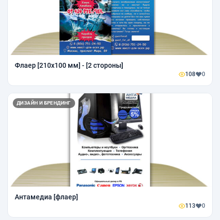
Флаер [210x100 мм] - [2 стороны]
108
0
ДИЗАЙН И БРЕНДИНГ
Антамедиа [флаер]
113
0