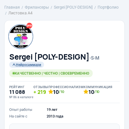
Главная
Фрилансеры
Sergei [POLY-DESIGN]
Портфолио
Листовка А4
Sergei [POLY-DESIGN]
›
S-M
Нейросаммари
КАЧЕСТВЕННО | ЧЕСТНО | СВОЕВРЕМЕННО
РЕЙТИНГ
ОТЗЫВЫ
ПРОФЕССИОНАЛИЗМ
КОММУНИКАЦИЯ
11 088
219
10
10
/10
/10
№ 86 в каталоге
Опыт работы
19 лет
На сайте с
2013 года