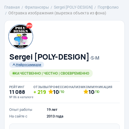
Главная
Фрилансеры
Sergei [POLY-DESIGN]
Портфолио
Обтравка изображения (вырезка объекта из фона)
Sergei [POLY-DESIGN]
›
S-M
Нейросаммари
КАЧЕСТВЕННО | ЧЕСТНО | СВОЕВРЕМЕННО
РЕЙТИНГ
ОТЗЫВЫ
ПРОФЕССИОНАЛИЗМ
КОММУНИКАЦИЯ
11 088
219
10
10
/10
/10
№ 86 в каталоге
Опыт работы
19 лет
На сайте с
2013 года