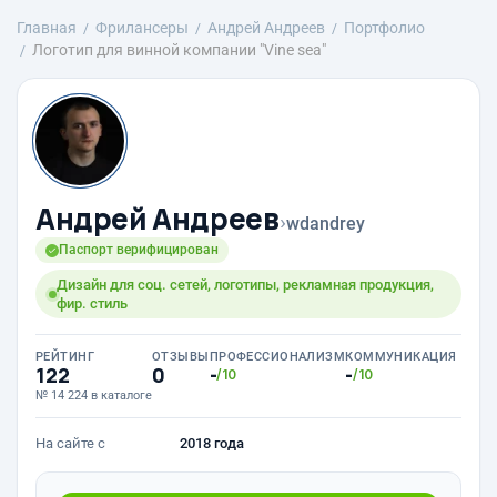
Главная
Фрилансеры
Андрей Андреев
Портфолио
Логотип для винной компании "Vine sea"
Андрей Андреев
›
wdandrey
Паспорт верифицирован
Дизайн для соц. сетей, логотипы, рекламная продукция,
фир. стиль
РЕЙТИНГ
ОТЗЫВЫ
ПРОФЕССИОНАЛИЗМ
КОММУНИКАЦИЯ
122
0
-
-
/10
/10
№ 14 224 в каталоге
На сайте с
2018 года