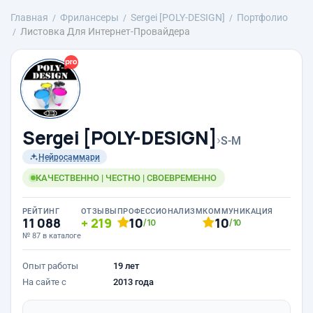
Главная
Фрилансеры
Sergei [POLY-DESIGN]
Портфолио
Листовка Для Интернет-Провайдера
Sergei [POLY-DESIGN]
›
S-M
Нейросаммари
КАЧЕСТВЕННО | ЧЕСТНО | СВОЕВРЕМЕННО
РЕЙТИНГ
ОТЗЫВЫ
ПРОФЕССИОНАЛИЗМ
КОММУНИКАЦИЯ
11 088
219
10
10
/10
/10
№ 87 в каталоге
Опыт работы
19 лет
На сайте с
2013 года