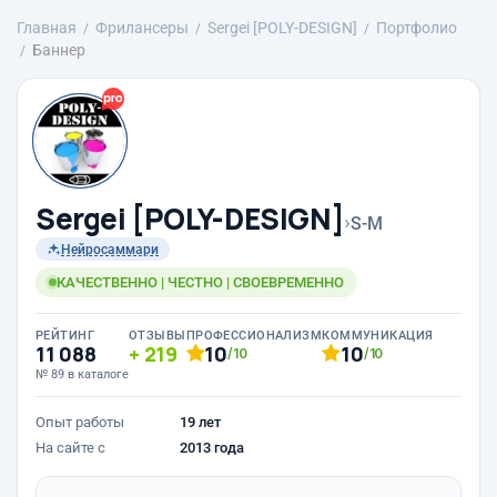
Главная
Фрилансеры
Sergei [POLY-DESIGN]
Портфолио
Баннер
Sergei [POLY-DESIGN]
›
S-M
Нейросаммари
КАЧЕСТВЕННО | ЧЕСТНО | СВОЕВРЕМЕННО
РЕЙТИНГ
ОТЗЫВЫ
ПРОФЕССИОНАЛИЗМ
КОММУНИКАЦИЯ
11 088
219
10
10
/10
/10
№ 89 в каталоге
Опыт работы
19 лет
На сайте с
2013 года