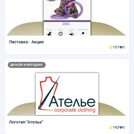
Листовка - Акция
151
0
ДИЗАЙН И БРЕНДИНГ
Логотип "Ателье"
142
0