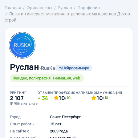
Главная
Фрилансеры
Руслан
Портфолио
Логотип интернет-магазина отделочных материалов Декор
строй
Руслан
›
RusKa
Нейросаммари
Видео, полиграфия, анимация, web
РЕЙТИНГ
ОТЗЫВЫ
ПРОФЕССИОНАЛИЗМ
КОММУНИКАЦИЯ
2 107
34
10
10
/10
/10
№ 906 в каталоге
Город
Санкт-Петербург
Опыт работы
15 лет
На сайте с
2009 года