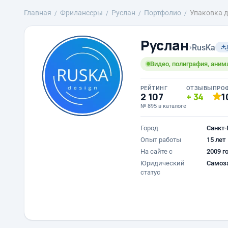
Главная
Фрилансеры
Руслан
Портфолио
Упаковка д
Руслан
›
RusKa
Видео, полиграфия, аним
РЕЙТИНГ
ОТЗЫВЫ
ПРО
2 107
34
1
№ 895 в каталоге
Город
Санкт-
Опыт работы
15 лет
На сайте с
2009 г
Юридический
Самоз
статус