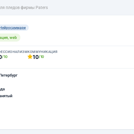
ля пледов фирмы Paters
Нейросаммари
ация, web
ФЕССИОНАЛИЗМ
КОММУНИКАЦИЯ
0
10
/10
/10
Петербург
ода
анятый