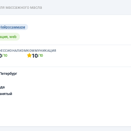
для массажного масла
Нейросаммари
ация, web
ФЕССИОНАЛИЗМ
КОММУНИКАЦИЯ
0
10
/10
/10
Петербург
ода
анятый