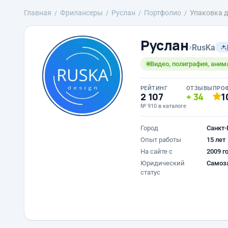
Главная
Фрилансеры
Руслан
Портфолио
Упаковка 
Руслан
›
RusKa
Видео, полиграфия, аним
РЕЙТИНГ
ОТЗЫВЫ
ПРО
2 107
34
1
№ 910 в каталоге
Город
Санкт-
Опыт работы
15 лет
На сайте с
2009 г
Юридический
Самоз
статус