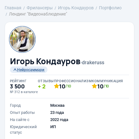
Главная
Фрилансеры
Игорь Кондауров
Портфолио
Лендинг "Видеонаблюдение"
Игорь Кондауров
›
drakeruss
Нейросаммари
РЕЙТИНГ
ОТЗЫВЫ
ПРОФЕССИОНАЛИЗМ
КОММУНИКАЦИЯ
3 500
2
10
10
/10
/10
№ 312 в каталоге
Город
Москва
Опыт работы
23 года
На сайте с
2022 года
Юридический
ИП
статус