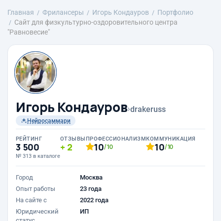
Главная
Фрилансеры
Игорь Кондауров
Портфолио
Сайт для физкультурно-оздоровительного центра
"Равновесие"
Игорь Кондауров
›
drakeruss
Нейросаммари
РЕЙТИНГ
ОТЗЫВЫ
ПРОФЕССИОНАЛИЗМ
КОММУНИКАЦИЯ
3 500
2
10
10
/10
/10
№ 313 в каталоге
Город
Москва
Опыт работы
23 года
На сайте с
2022 года
Юридический
ИП
статус