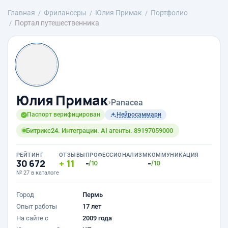
Главная
Фрилансеры
Юлия Примак
Портфолио
Портал путешественника
Юлия Примак
›
Panacea
Паспорт верифицирован
Нейросаммари
Битрикс24. Интеграции. AI агенты. 89197059000
РЕЙТИНГ
ОТЗЫВЫ
ПРОФЕССИОНАЛИЗМ
КОММУНИКАЦИЯ
30 672
11
-
-
/10
/10
№ 27 в каталоге
Город
Пермь
Опыт работы
17 лет
На сайте с
2009 года