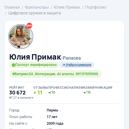
Главная
Фрилансеры
Юлия Примак
Портфолио
Цифровое оружие и защита
Юлия Примак
›
Panacea
Паспорт верифицирован
Нейросаммари
Битрикс24. Интеграции. AI агенты. 89197059000
РЕЙТИНГ
ОТЗЫВЫ
ПРОФЕССИОНАЛИЗМ
КОММУНИКАЦИЯ
30 672
11
-
-
/10
/10
№ 27 в каталоге
Город
Пермь
Опыт работы
17 лет
На сайте с
2009 года