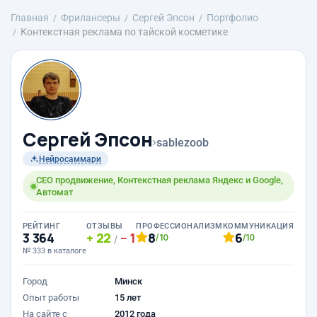
Главная
Фрилансеры
Сергей Эпсон
Портфолио
Контекстная реклама по тайской косметике
Сергей Эпсон
›
sablezoob
Нейросаммари
СЕО продвижение, Контекстная реклама Яндекс и Google,
Автомат
РЕЙТИНГ
ОТЗЫВЫ
ПРОФЕССИОНАЛИЗМ
КОММУНИКАЦИЯ
3 364
22
1
8
6
/10
/10
/
№ 333 в каталоге
Город
Минск
Опыт работы
15 лет
На сайте с
2012 года