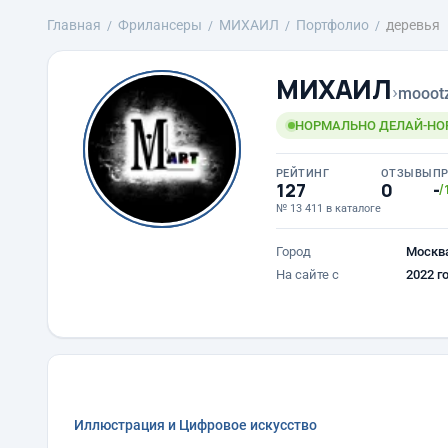
Главная
Фрилансеры
МИХАИЛ
Портфолио
деревья
МИХАИЛ
›
mooot
НОРМАЛЬНО ДЕЛАЙ-НО
РЕЙТИНГ
ОТЗЫВЫ
П
127
0
-
/
№ 13 411 в каталоге
Город
Москв
На сайте с
2022 г
Иллюстрация и Цифровое искусство