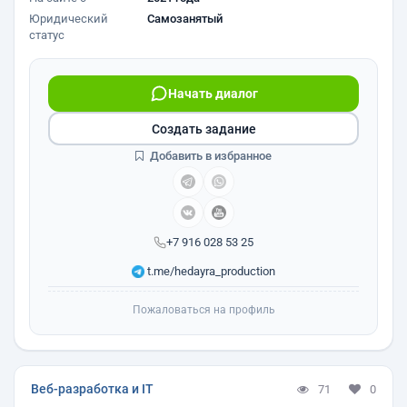
Юридический
Самозанятый
статус
Начать диалог
Создать задание
Добавить в избранное
+7 916 028 53 25
t.me/hedayra_production
Пожаловаться на профиль
Веб-разработка и IT
71
0