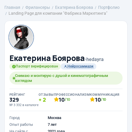
Главная
Фрилансеры
Екатерина Боярова
Портфолио
Landing Page для компании "Фабрика Маркетинга"
Екатерина Боярова
›
hedayra
Паспорт верифицирован
Нейросаммари
Снимаю и монтирую с душой и кинематографичным
взглядом
РЕЙТИНГ
ОТЗЫВЫ
ПРОФЕССИОНАЛИЗМ
КОММУНИКАЦИЯ
329
2
10
10
/10
/10
№ 3 332 в каталоге
Город
Москва
Опыт работы
7 лет
На сайте с
2021 года