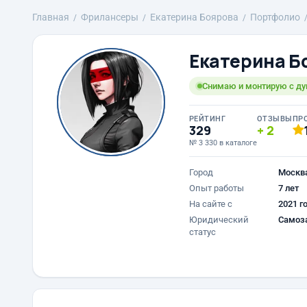
Главная
Фрилансеры
Екатерина Боярова
Портфолио
Екатерина Б
Снимаю и монтирую с д
РЕЙТИНГ
ОТЗЫВЫ
ПР
329
2
№ 3 330 в каталоге
Город
Москв
Опыт работы
7 лет
На сайте с
2021 г
Юридический
Самоз
статус