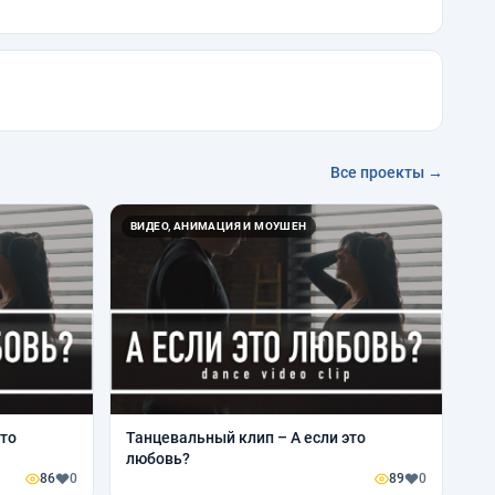
Все проекты →
ВИДЕО, АНИМАЦИЯ И МОУШЕН
это
Танцевальный клип – А если это
любовь?
86
0
89
0