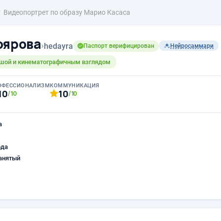
Видеопортрет по образу Марио Касаса
оярова
›
hedayra
Паспорт верифицирован
Нейросаммари
ушой и кинематографичным взглядом
ОФЕССИОНАЛИЗМ
КОММУНИКАЦИЯ
10
10
/10
/10
а
ода
анятый