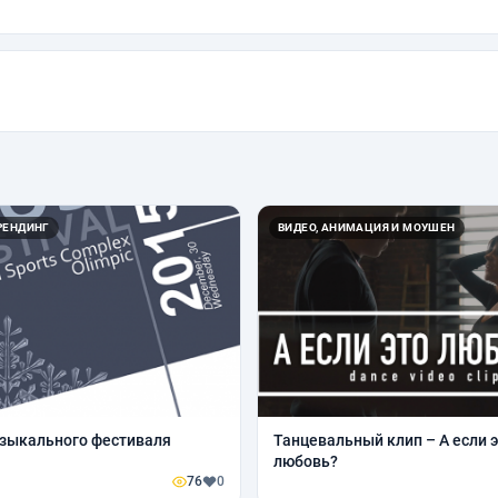
РЕНДИНГ
ВИДЕО, АНИМАЦИЯ И МОУШЕН
зыкального фестиваля
Танцевальный клип – А если 
любовь?
76
0