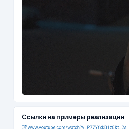
Ссылки на примеры реализации
www.youtube.com/watch?v=P77YfxkB1z8&t=2s