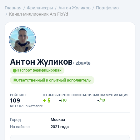
Главная
Фрилансеры
Антон Жуликов
Портфолио
Канал-миллионник Ars FloYd
Антон Жуликов
›
izbavte
Паспорт верифицирован
Ответственный и опытный исполнитель
РЕЙТИНГ
ОТЗЫВЫ
ПРОФЕССИОНАЛИЗМ
КОММУНИКАЦИЯ
109
5
-
-
/10
/10
№ 17 021 в каталоге
Город
Москва
На сайте с
2021 года