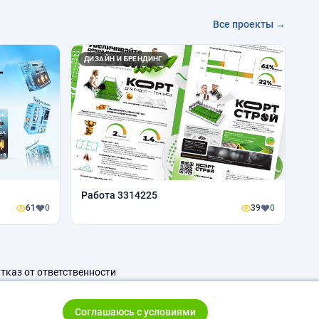
Все проекты →
ДИЗАЙН И БРЕНДИНГ
Работа 3314225
61
0
39
0
тказ от ответственности
Соглашаюсь с условиями