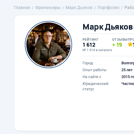
Главная
Фрилансеры
Марк Дьяков
Портфолио
Рабо
Марк Дьяков
РЕЙТИНГ
ОТЗЫВЫ
ПР
1 612
19
№ 1 014 в каталоге
Город
Волгог
Опыт работы
25 лет
На сайте с
2015 г
Юридический
Частно
статус