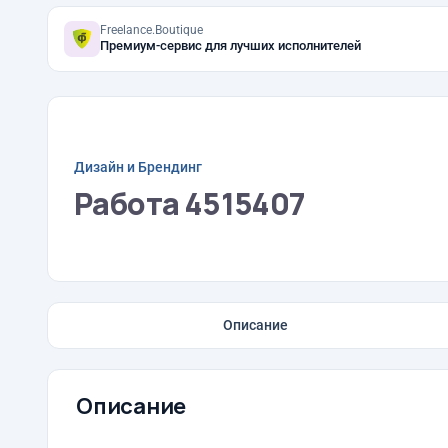
Freelance.Boutique
Премиум-сервис для лучших исполнителей
Дизайн и Брендинг
Работа 4515407
Описание
Описание
⠀⠀⠀⠀⠀⠀⠀⠀⠀⠀⠀⠀⠀⠀⠀⠀⠀⠀⠀⠀⠀⠀⠀⠀⠀⠀⠀⠀