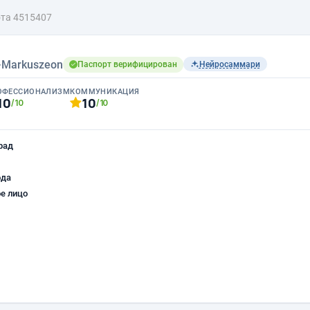
та 4515407
›
Markuszeon
Паспорт верифицирован
Нейросаммари
ОФЕССИОНАЛИЗМ
КОММУНИКАЦИЯ
10
10
/10
/10
рад
ода
е лицо