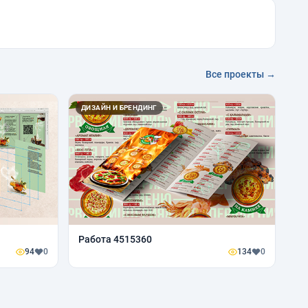
Все проекты →
ДИЗАЙН И БРЕНДИНГ
Работа 4515360
94
0
134
0