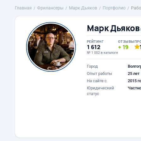
Главная
Фрилансеры
Марк Дьяков
Портфолио
Рабо
Марк Дьяков
РЕЙТИНГ
ОТЗЫВЫ
ПР
1 612
19
№ 1 002 в каталоге
Город
Волгог
Опыт работы
25 лет
На сайте с
2015 г
Юридический
Частно
статус