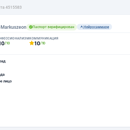
та 4515583
›
Markuszeon
Паспорт верифицирован
Нейросаммари
ОФЕССИОНАЛИЗМ
КОММУНИКАЦИЯ
10
10
/10
/10
рад
ода
е лицо