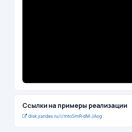
Ссылки на примеры реализации
disk.yandex.ru/i/mtoSmR-dM-JAog