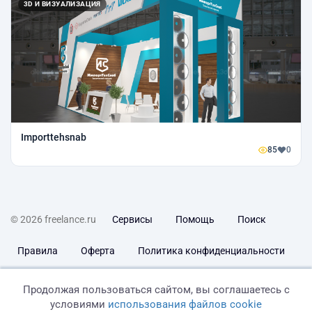
3D И ВИЗУАЛИЗАЦИЯ
Importtehsnab
85
0
© 2026 freelance.ru
Сервисы
Помощь
Поиск
Правила
Оферта
Политика конфиденциальности
Дисклеймер о ЗоЗПП
Отказ от ответственности
Продолжая пользоваться сайтом, вы соглашаетесь с
условиями
использования файлов cookie