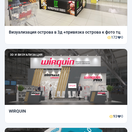
Визуализация острова в 3д +привязка острова к фото тц
172
0
3D И ВИЗУАЛИЗАЦИЯ
WIRQUIN
93
0