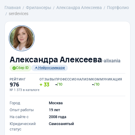
Главная
Фрилансеры
Александра Алексеева
Портфолио
serdevices
Александра Алексеева
›
alixania
Сбер ID
Нейросаммари
РЕЙТИНГ
ОТЗЫВЫ
ПРОФЕССИОНАЛИЗМ
КОММУНИКАЦИЯ
976
33
-
-
/10
/10
№ 1 373 в каталоге
Город
Москва
Опыт работы
19 лет
На сайте с
2008 года
Юридический
Самозанятый
статус