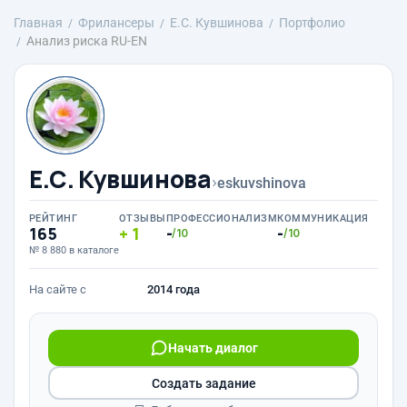
Главная
Фрилансеры
E.С. Кувшинова
Портфолио
Анализ риска RU-EN
E.С. Кувшинова
›
eskuvshinova
РЕЙТИНГ
ОТЗЫВЫ
ПРОФЕССИОНАЛИЗМ
КОММУНИКАЦИЯ
165
1
-
-
/10
/10
№ 8 880 в каталоге
На сайте с
2014 года
Начать диалог
Создать задание