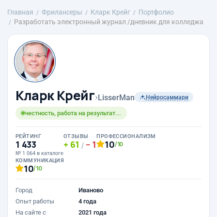
Главная
Фрилансеры
Кларк Крейг
Портфолио
Разработать электронный журнал /дневник для колледжа
Кларк Крейг
›
LisserMan
Нейросаммари
честность, работа на результат...
РЕЙТИНГ
ОТЗЫВЫ
ПРОФЕССИОНАЛИЗМ
1 433
61
1
10
/10
/
№ 1 064 в каталоге
КОММУНИКАЦИЯ
10
/10
Город
Иваново
Опыт работы
4 года
На сайте с
2021 года