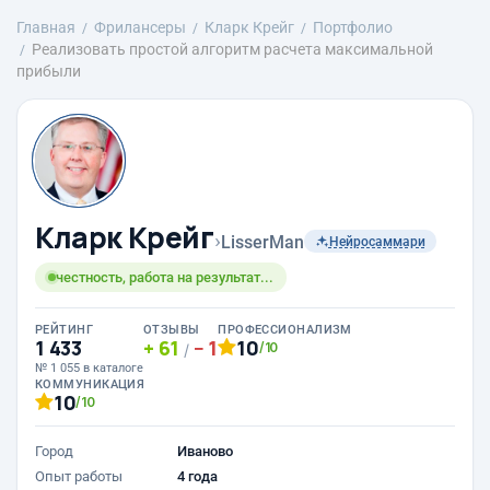
Главная
Фрилансеры
Кларк Крейг
Портфолио
Реализовать простой алгоритм расчета максимальной
прибыли
Кларк Крейг
›
LisserMan
Нейросаммари
честность, работа на результат...
РЕЙТИНГ
ОТЗЫВЫ
ПРОФЕССИОНАЛИЗМ
1 433
61
1
10
/10
/
№ 1 055 в каталоге
КОММУНИКАЦИЯ
10
/10
Город
Иваново
Опыт работы
4 года