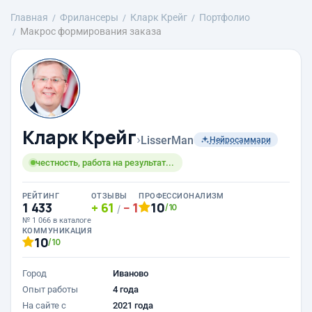
Главная
Фрилансеры
Кларк Крейг
Портфолио
Макрос формирования заказа
Кларк Крейг
›
LisserMan
Нейросаммари
честность, работа на результат...
РЕЙТИНГ
ОТЗЫВЫ
ПРОФЕССИОНАЛИЗМ
1 433
61
1
10
/10
/
№ 1 066 в каталоге
КОММУНИКАЦИЯ
10
/10
Город
Иваново
Опыт работы
4 года
На сайте с
2021 года