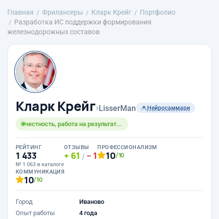
Главная
Фрилансеры
Кларк Крейг
Портфолио
Разработка ИС поддержки формирования
железнодорожных составов
Кларк Крейг
›
LisserMan
Нейросаммари
честность, работа на результат...
РЕЙТИНГ
ОТЗЫВЫ
ПРОФЕССИОНАЛИЗМ
1 433
61
1
10
/10
/
№ 1 063 в каталоге
КОММУНИКАЦИЯ
10
/10
Город
Иваново
Опыт работы
4 года