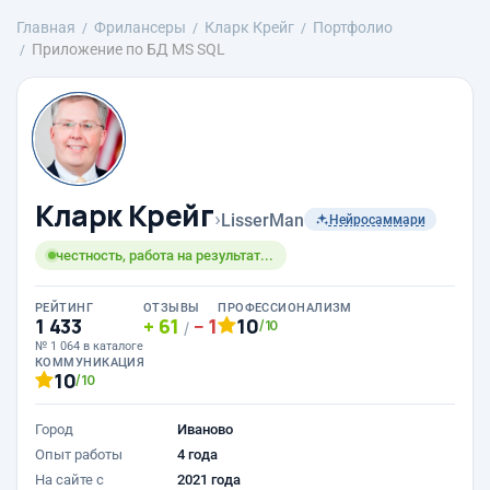
Главная
Фрилансеры
Кларк Крейг
Портфолио
Приложение по БД MS SQL
Кларк Крейг
›
LisserMan
Нейросаммари
честность, работа на результат...
РЕЙТИНГ
ОТЗЫВЫ
ПРОФЕССИОНАЛИЗМ
1 433
61
1
10
/10
/
№ 1 064 в каталоге
КОММУНИКАЦИЯ
10
/10
Город
Иваново
Опыт работы
4 года
На сайте с
2021 года