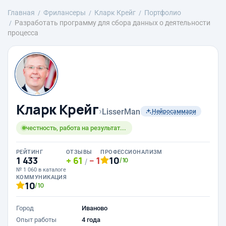
Главная
Фрилансеры
Кларк Крейг
Портфолио
Разработать программу для сбора данных о деятельности
процесса
Кларк Крейг
›
LisserMan
Нейросаммари
честность, работа на результат...
РЕЙТИНГ
ОТЗЫВЫ
ПРОФЕССИОНАЛИЗМ
1 433
61
1
10
/10
/
№ 1 060 в каталоге
КОММУНИКАЦИЯ
10
/10
Город
Иваново
Опыт работы
4 года