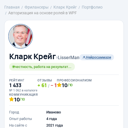
Главная
Фрилансеры
Кларк Крейг
Портфолио
Авторизация на основе ролей в WPF
Кларк Крейг
›
LisserMan
Нейросаммари
честность, работа на результат...
РЕЙТИНГ
ОТЗЫВЫ
ПРОФЕССИОНАЛИЗМ
1 433
61
1
10
/10
/
№ 1 062 в каталоге
КОММУНИКАЦИЯ
10
/10
Город
Иваново
Опыт работы
4 года
На сайте с
2021 года