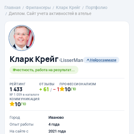
Главная
Фрилансеры
Кларк Крейг
Портфолио
Диплом. Сайт учета активностей в ателье
Кларк Крейг
›
LisserMan
Нейросаммари
честность, работа на результат...
РЕЙТИНГ
ОТЗЫВЫ
ПРОФЕССИОНАЛИЗМ
1 433
61
1
10
/10
/
№ 1 059 в каталоге
КОММУНИКАЦИЯ
10
/10
Город
Иваново
Опыт работы
4 года
На сайте с
2021 года