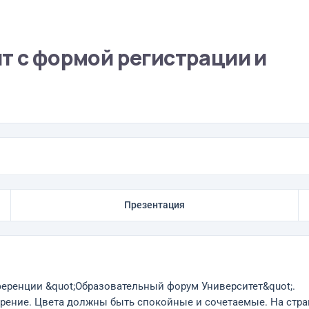
т с формой регистрации и
Презентация
ференции &quot;Образовательный форум Университет&quot;.
отрение. Цвета должны быть спокойные и сочетаемые. На стр