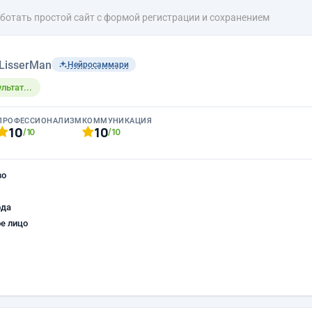
ботать простой сайт с формой регистрации и сохранением
LisserMan
Нейросаммари
льтат...
ПРОФЕССИОНАЛИЗМ
КОММУНИКАЦИЯ
10
10
/10
/10
во
ода
е лицо