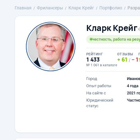
Главная
Фрилансеры
Кларк Крейг
Портфолио
Разра
Кларк Крейг
›
честность, работа на резу
РЕЙТИНГ
ОТЗЫВЫ
1 433
61
1
/
№ 1 061 в каталоге
Город
Ивано
Опыт работы
4 года
На сайте с
2021 г
Юридический
Частно
статус