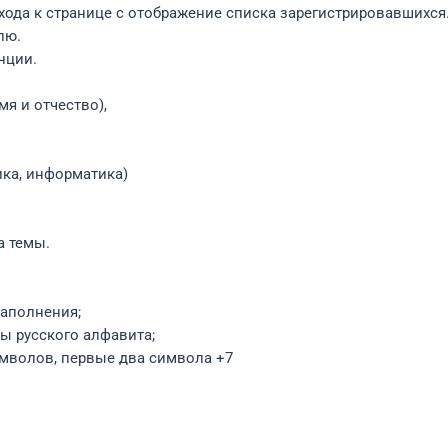
рехода к странице с отображение списка зарегистрировавшихся
лю.
нции.
я и отчество),
ика, информатика)
а темы.
заполнения;
ы русского алфавита;
имволов, первые два символа +7