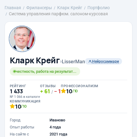
Главная
Фрилансеры
Кларк Крейг
Портфолио
Система управления парфюм. салоном-курсовая
Кларк Крейг
›
LisserMan
Нейросаммари
честность, работа на результат...
РЕЙТИНГ
ОТЗЫВЫ
ПРОФЕССИОНАЛИЗМ
1 433
61
1
10
/10
/
№ 1 066 в каталоге
КОММУНИКАЦИЯ
10
/10
Город
Иваново
Опыт работы
4 года
На сайте с
2021 года