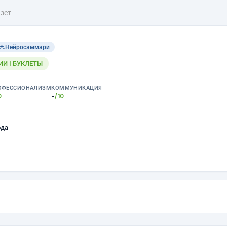
азет
Нейросаммари
ИИ I БУКЛЕТЫ
ОФЕССИОНАЛИЗМ
КОММУНИКАЦИЯ
-
0
/10
ода