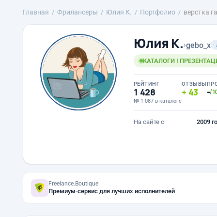
Главная
Фрилансеры
Юлия К.
Портфолио
верстка г
Юлия К.
›
gebo_x
КАТАЛОГИ I ПРЕЗЕНТАЦ
РЕЙТИНГ
ОТЗЫВЫ
ПР
1 428
43
-
/1
№ 1 087 в каталоге
На сайте с
2009 г
Freelance.Boutique
Премиум-сервис для лучших исполнителей