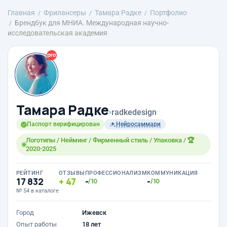
Главная
Фрилансеры
Тамара Радке
Портфолио
Брендбук для МНИА. Международная научно-
исследовательская академия
Тамара Радке
›
radkedesign
Паспорт верифицирован
Нейросаммари
Логотипы / Нейминг / Фирменный стиль / Упаковка / 🏆
2020-2025
РЕЙТИНГ
ОТЗЫВЫ
ПРОФЕССИОНАЛИЗМ
КОММУНИКАЦИЯ
17 832
47
-
-
/10
/10
№ 54 в каталоге
Город
Ижевск
Опыт работы
18 лет