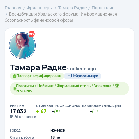
Главная
Фрилансеры
Тамара Радке
Портфолио
Брендбук для Уральского форума. Информационная
безопасность финансовой сферы
Тамара Радке
›
radkedesign
Паспорт верифицирован
Нейросаммари
Логотипы / Нейминг / Фирменный стиль / Упаковка / 🏆
2020-2025
РЕЙТИНГ
ОТЗЫВЫ
ПРОФЕССИОНАЛИЗМ
КОММУНИКАЦИЯ
17 832
47
-
-
/10
/10
№ 56 в каталоге
Город
Ижевск
Опыт работы
18 лет