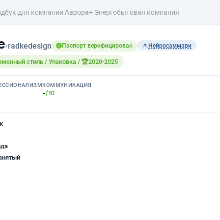
ндбук для компании Аврора+ Энергобытовая компания
е
›
radkedesign
Паспорт верифицирован
Нейросаммари
рменный стиль / Упаковка / 🏆2020-2025
ЕССИОНАЛИЗМ
КОММУНИКАЦИЯ
-
/10
к
ода
анятый