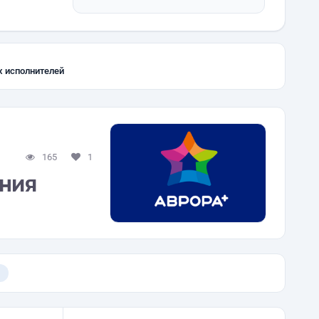
х исполнителей
165
1
ания
)