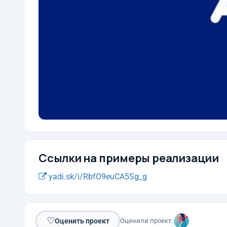
Ссылки на примеры реализации
yadi.sk/i/RbfO9euCA5Sg_g
♡
Оценить проект
Оценили проект: