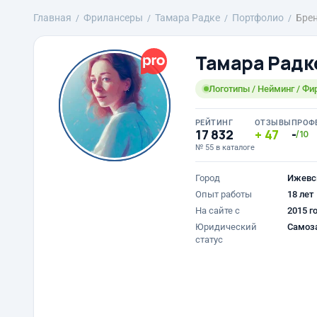
Главная
Фрилансеры
Тамара Радке
Портфолио
Бре
Тамара Радк
Логотипы / Нейминг / Фи
РЕЙТИНГ
ОТЗЫВЫ
ПРОФ
17 832
47
-
/10
№ 55 в каталоге
Город
Ижевс
Опыт работы
18 лет
На сайте с
2015 г
Юридический
Самоз
статус