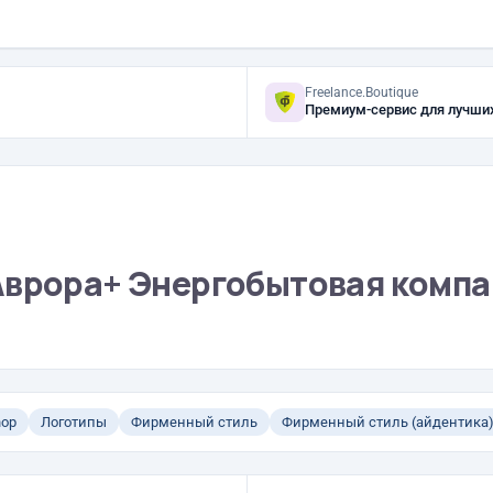
Freelance.Boutique
Премиум-сервис для лучши
Аврора+ Энергобытовая комп
hop
Логотипы
Фирменный стиль
Фирменный стиль (айдентика