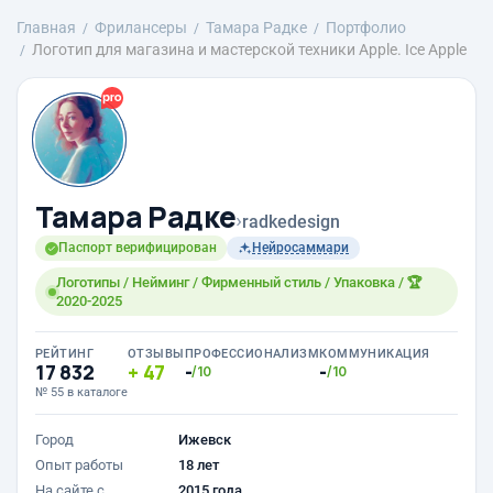
Главная
Фрилансеры
Тамара Радке
Портфолио
Логотип для магазина и мастерской техники Apple. Ice Apple
Тамара Радке
›
radkedesign
Паспорт верифицирован
Нейросаммари
Логотипы / Нейминг / Фирменный стиль / Упаковка / 🏆
2020-2025
РЕЙТИНГ
ОТЗЫВЫ
ПРОФЕССИОНАЛИЗМ
КОММУНИКАЦИЯ
17 832
47
-
-
/10
/10
№ 55 в каталоге
Город
Ижевск
Опыт работы
18 лет
На сайте с
2015 года