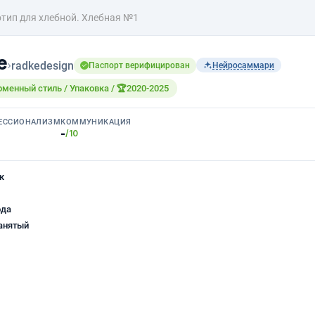
тип для хлебной. Хлебная №1
е
›
radkedesign
Паспорт верифицирован
Нейросаммари
рменный стиль / Упаковка / 🏆2020-2025
ЕССИОНАЛИЗМ
КОММУНИКАЦИЯ
-
/10
к
ода
анятый