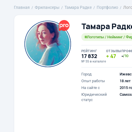
Главная
Фрилансеры
Тамара Радке
Портфолио
Лого
Тамара Радк
Логотипы / Нейминг / Фи
РЕЙТИНГ
ОТЗЫВЫ
ПРОФ
17 832
47
-
/10
№ 55 в каталоге
Город
Ижевс
Опыт работы
18 лет
На сайте с
2015 г
Юридический
Самоз
статус