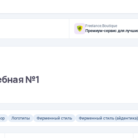
Freelance.Boutique
Премиум-сервис для лучши
ебная №1
hop
Логотипы
Фирменный стиль
Фирменный стиль (айдентика