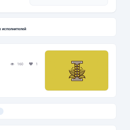
х исполнителей
160
1
)