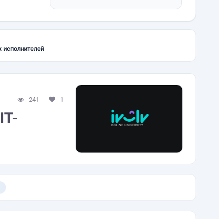
х исполнителей
241
1
IT-
)