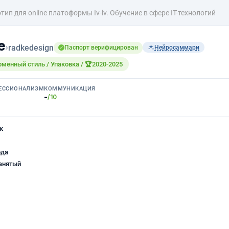
тип для online платоформы Iv-lv. Обучение в сфере IT-технологий
е
›
radkedesign
Паспорт верифицирован
Нейросаммари
рменный стиль / Упаковка / 🏆2020-2025
ЕССИОНАЛИЗМ
КОММУНИКАЦИЯ
-
/10
к
ода
анятый