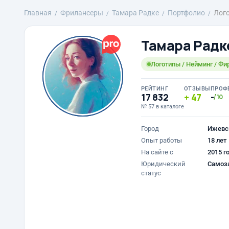
Главная
Фрилансеры
Тамара Радке
Портфолио
Лого
Тамара Радк
Логотипы / Нейминг / Фи
РЕЙТИНГ
ОТЗЫВЫ
ПРОФ
17 832
47
-
/10
№ 57 в каталоге
Город
Ижевс
Опыт работы
18 лет
На сайте с
2015 г
Юридический
Самоз
статус