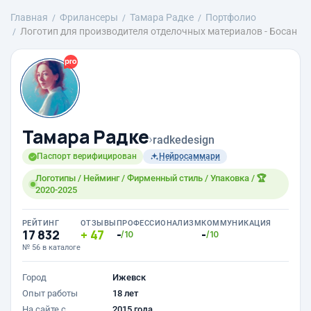
Главная
Фрилансеры
Тамара Радке
Портфолио
Логотип для производителя отделочных материалов - Босан
Тамара Радке
›
radkedesign
Паспорт верифицирован
Нейросаммари
Логотипы / Нейминг / Фирменный стиль / Упаковка / 🏆
2020-2025
РЕЙТИНГ
ОТЗЫВЫ
ПРОФЕССИОНАЛИЗМ
КОММУНИКАЦИЯ
17 832
47
-
-
/10
/10
№ 56 в каталоге
Город
Ижевск
Опыт работы
18 лет
На сайте с
2015 года