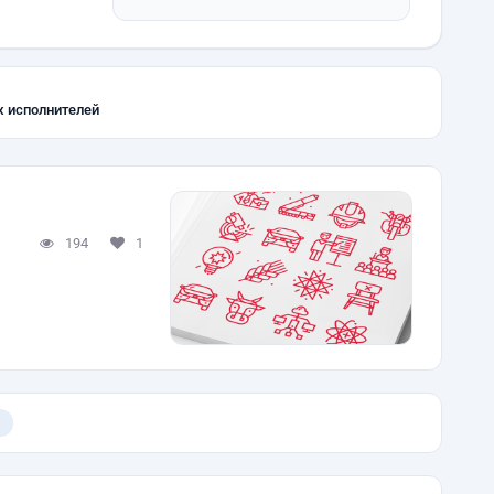
х исполнителей
194
1
)