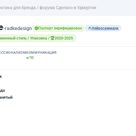
нтика для бренда / форума Сделано в Удмуртии
е
›
radkedesign
Паспорт верифицирован
Нейросаммари
рменный стиль / Упаковка / 🏆2020-2025
ЕССИОНАЛИЗМ
КОММУНИКАЦИЯ
-
/10
к
ода
анятый