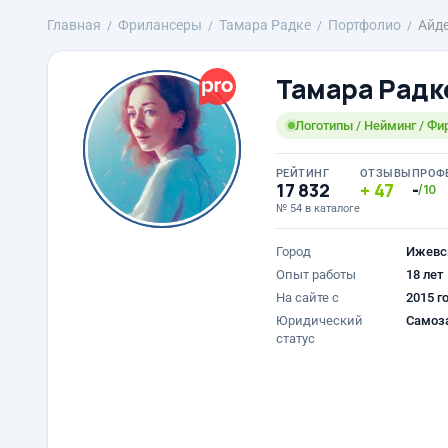
Главная
Фрилансеры
Тамара Радке
Портфолио
Айде
Тамара Радк
Логотипы / Нейминг / Фи
РЕЙТИНГ
ОТЗЫВЫ
ПРОФ
17 832
47
-
/10
№ 54 в каталоге
Город
Ижевс
Опыт работы
18 лет
На сайте с
2015 г
Юридический
Самоз
статус