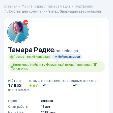
Главная
Фрилансеры
Тамара Радке
Портфолио
Логотип для колмпании Эмтех. Эвакуация автомобилей
Тамара Радке
›
radkedesign
Паспорт верифицирован
Нейросаммари
Логотипы / Нейминг / Фирменный стиль / Упаковка / 🏆
2020-2025
РЕЙТИНГ
ОТЗЫВЫ
ПРОФЕССИОНАЛИЗМ
КОММУНИКАЦИЯ
17 832
47
-
-
/10
/10
№ 54 в каталоге
Город
Ижевск
Опыт работы
18 лет
На сайте с
2015 года