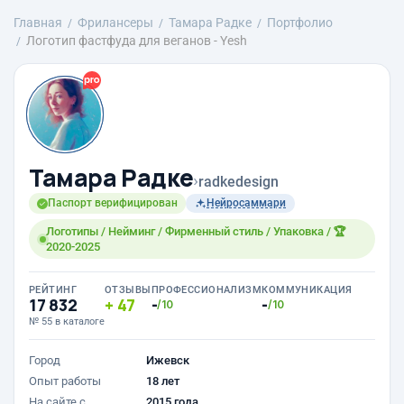
Главная
Фрилансеры
Тамара Радке
Портфолио
Логотип фастфуда для веганов - Yesh
Тамара Радке
›
radkedesign
Паспорт верифицирован
Нейросаммари
Логотипы / Нейминг / Фирменный стиль / Упаковка / 🏆
2020-2025
РЕЙТИНГ
ОТЗЫВЫ
ПРОФЕССИОНАЛИЗМ
КОММУНИКАЦИЯ
17 832
47
-
-
/10
/10
№ 55 в каталоге
Город
Ижевск
Опыт работы
18 лет
На сайте с
2015 года