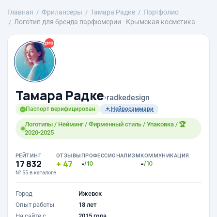
Главная
Фрилансеры
Тамара Радке
Портфолио
Логотип для бренда парфюмерии - Крымская косметика
Тамара Радке
›
radkedesign
Паспорт верифицирован
Нейросаммари
Логотипы / Нейминг / Фирменный стиль / Упаковка / 🏆
2020-2025
РЕЙТИНГ
ОТЗЫВЫ
ПРОФЕССИОНАЛИЗМ
КОММУНИКАЦИЯ
17 832
47
-
-
/10
/10
№ 55 в каталоге
Город
Ижевск
Опыт работы
18 лет
На сайте с
2015 года