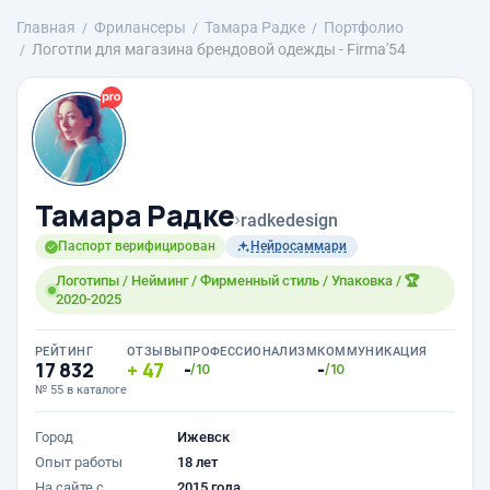
Главная
Фрилансеры
Тамара Радке
Портфолио
Логотпи для магазина брендовой одежды - Firma'54
Тамара Радке
›
radkedesign
Паспорт верифицирован
Нейросаммари
Логотипы / Нейминг / Фирменный стиль / Упаковка / 🏆
2020-2025
РЕЙТИНГ
ОТЗЫВЫ
ПРОФЕССИОНАЛИЗМ
КОММУНИКАЦИЯ
17 832
47
-
-
/10
/10
№ 55 в каталоге
Город
Ижевск
Опыт работы
18 лет
На сайте с
2015 года