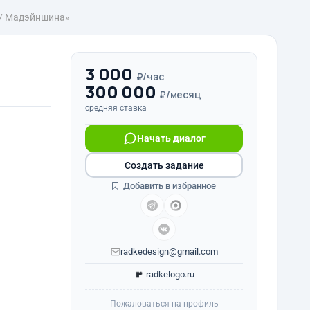
 / Мадэйншина»
3 000
₽/час
300 000
₽/месяц
средняя ставка
Начать диалог
Создать задание
Добавить в избранное
radkedesign@gmail.com
radkelogo.ru
Пожаловаться на профиль