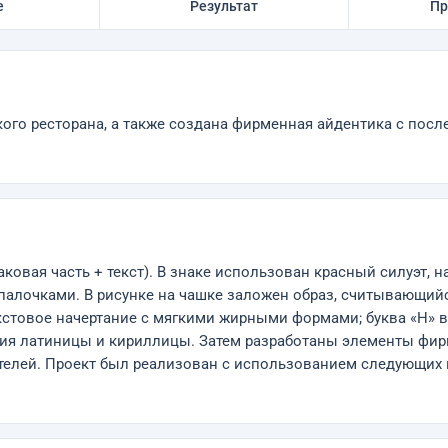
е
Результат
Пр
ого ресторана, а также создана фирменная айдентика с пос
овая часть + текст). В знаке использован красный силуэт
 палочками. В рисунке на чашке заложен образ, считывающий
кстовое начертание с мягкими жирными формами; буква «Н»
ния латиницы и кириллицы. Затем разработаны элементы фи
елей. Проект был реализован с использованием следующих инс