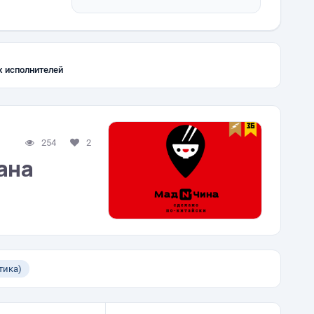
х исполнителей
254
2
ана
тика)