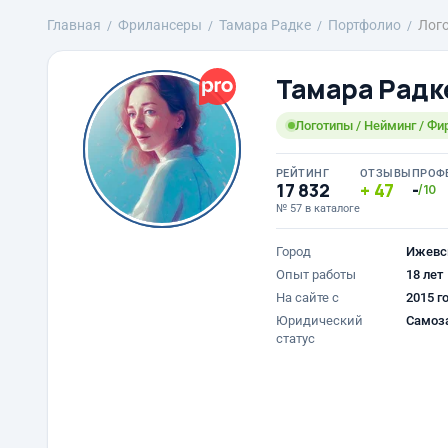
Главная
Фрилансеры
Тамара Радке
Портфолио
Лого
Тамара Радк
Логотипы / Нейминг / Фи
РЕЙТИНГ
ОТЗЫВЫ
ПРОФ
17 832
47
-
/10
№ 57 в каталоге
Город
Ижевс
Опыт работы
18 лет
На сайте с
2015 г
Юридический
Самоз
статус