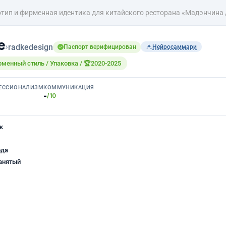
тип и фирменная идентика для китайского ресторана «Мадэнчина
е
›
radkedesign
Паспорт верифицирован
Нейросаммари
рменный стиль / Упаковка / 🏆2020-2025
ЕССИОНАЛИЗМ
КОММУНИКАЦИЯ
-
/10
к
ода
анятый