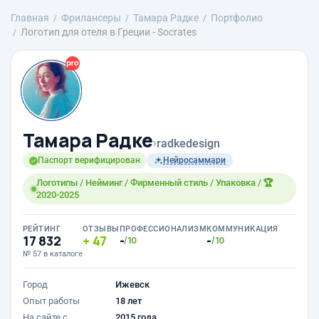
Главная
Фрилансеры
Тамара Радке
Портфолио
Логотип для отеля в Греции - Socrates
Тамара Радке
›
radkedesign
Паспорт верифицирован
Нейросаммари
Логотипы / Нейминг / Фирменный стиль / Упаковка / 🏆
2020-2025
РЕЙТИНГ
ОТЗЫВЫ
ПРОФЕССИОНАЛИЗМ
КОММУНИКАЦИЯ
17 832
47
-
-
/10
/10
№ 57 в каталоге
Город
Ижевск
Опыт работы
18 лет
На сайте с
2015 года