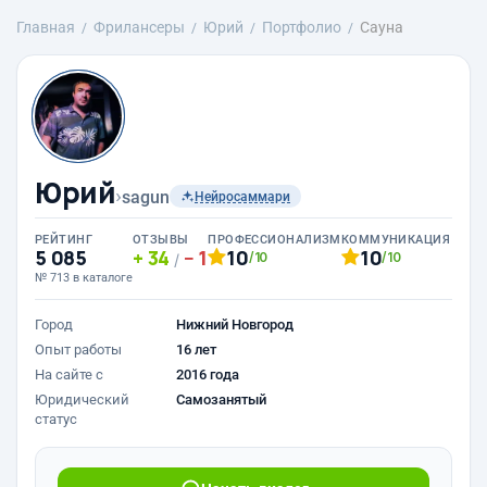
Главная
Фрилансеры
Юрий
Портфолио
Сауна
Юрий
›
sagun
Нейросаммари
РЕЙТИНГ
ОТЗЫВЫ
ПРОФЕССИОНАЛИЗМ
КОММУНИКАЦИЯ
5 085
34
1
10
10
/10
/10
/
№ 713 в каталоге
Город
Нижний Новгород
Опыт работы
16 лет
На сайте с
2016 года
Юридический
Самозанятый
статус